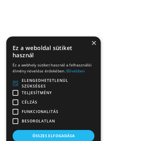
×
Ez a weboldal sütiket
használ
Ez a webhely sütiket használ a felhasználói
élmény növelése érdekében.
Bővebben
ELENGEDHETETLENÜL
SZÜKSÉGES
TELJESÍTMÉNY
CÉLZÁS
FUNKCIONALITÁS
BESOROLATLAN
ÖSSZES ELFOGADÁSA